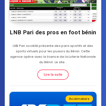
LNB Pari des pros en foot bénin
LNB Pari société présente des paris sportifs et des
sports virtuels pour les joueurs du Bénin. Cette
agence opère avec la licence de la Loterie Nationale
du Bénin. Le site…
Lire la suite
Bookmakers