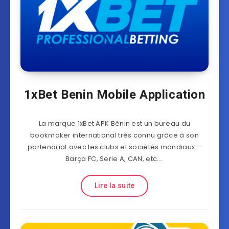
1xBet Benin Mobile Application
La marque 1xBet APK Bénin est un bureau du
bookmaker international très connu grâce à son
partenariat avec les clubs et sociétés mondiaux –
Barça FC, Serie A, CAN, etc….
Lire la suite