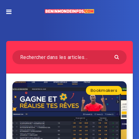
Bookmakers