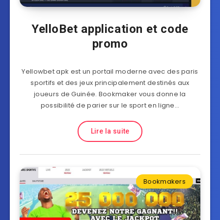
YelloBet application et code
promo
Yellowbet apk est un portail moderne avec des paris
sportifs et des jeux principalement destinés aux
joueurs de Guinée. Bookmaker vous donne la
possibilité de parier sur le sport en ligne…
Lire la suite
Bookmakers